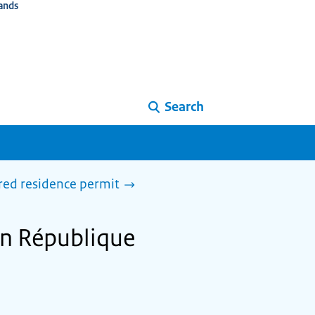
ands
Search
ired residence permit
en République