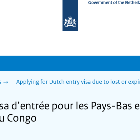
Government of the Netherl
To
the
homepage
of
www.netherlandsworldwide.nl
s
Applying for Dutch entry visa due to lost or exp
a d’entrée pour les Pays-Bas 
u Congo