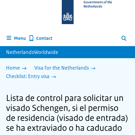
To
Government of the
Netherlands
the
homepage
of
www.netherlandsworldwide.nl
Contact
Menu
Search
NetherlandsWorldwide
Home
Visa for the Netherlands
Checklist: Entry visa
Lista de control para solicitar un
visado Schengen, si el permiso
de residencia (visado de entrada)
se ha extraviado o ha caducado