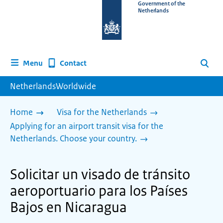
To
Government of the
Netherlands
the
homepage
of
www.netherlandsworldwide.nl
Contact
Menu
Search
NetherlandsWorldwide
Home
Visa for the Netherlands
Applying for an airport transit visa for the
Netherlands. Choose your country.
Solicitar un visado de tránsito
aeroportuario para los Países
Bajos en Nicaragua