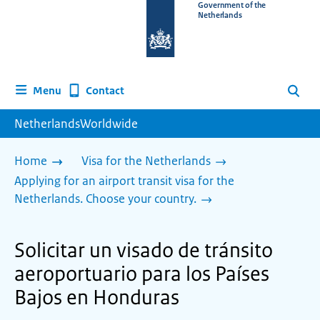
To
Government of the
Netherlands
the
homepage
of
www.netherlandsworldwide.nl
Contact
Menu
Search
NetherlandsWorldwide
Home
Visa for the Netherlands
Applying for an airport transit visa for the
Netherlands. Choose your country.
Solicitar un visado de tránsito
aeroportuario para los Países
Bajos en Honduras