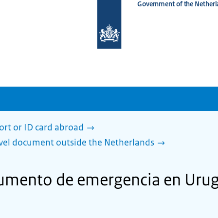
Government of the Netherl
To
the
homepage
of
www.netherlandsworldwide.nl
ort or ID card abroad
avel document outside the Netherlands
cumento de emergencia en Uru