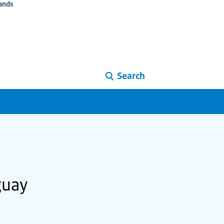
ands
Search
guay