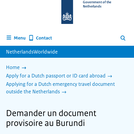
To
Government of the
Netherlands
the
homepage
of
www.netherlandsworldwide.nl
Contact
Menu
Search
NetherlandsWorldwide
Home
Apply for a Dutch passport or ID card abroad
Applying for a Dutch emergency travel document
outside the Netherlands
Demander un document
provisoire au Burundi