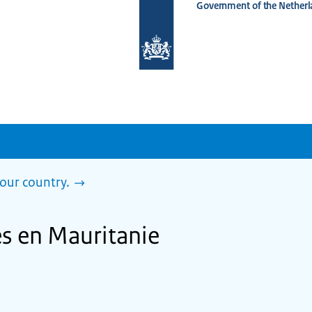
Government of the Netherl
To
the
homepage
of
www.netherlandsworldwide.nl
our country.
es en Mauritanie