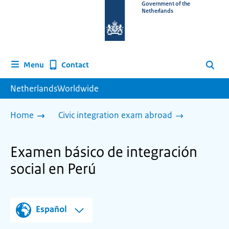
To
Government of the
Netherlands
the
homepage
of
www.netherlandsworldwide.nl
Contact
Menu
Search
NetherlandsWorldwide
Home
Civic integration exam abroad
Examen básico de integración
social en Perú
Español