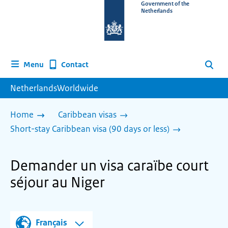
To
Government of the
Netherlands
the
homepage
of
www.netherlandsworldwide.nl
Contact
Menu
Search
NetherlandsWorldwide
Home
Caribbean visas
Short-stay Caribbean visa (90 days or less)
Demander un visa caraïbe court
séjour au Niger
Français