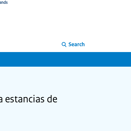
ands
Search
a estancias de