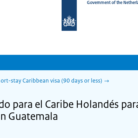
Government of the Netherl
To
the
homepage
of
www.netherlandsworldwide.nl
ort-stay Caribbean visa (90 days or less)
ado para el Caribe Holandés par
en Guatemala