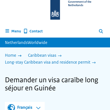
To
Government of the
Netherlands
the
homepage
of
www.netherlandsworldwide.nl
Contact
Menu
Search
NetherlandsWorldwide
Home
Caribbean visas
Long-stay Caribbean visa and residence permit
Demander un visa caraïbe long
séjour en Guinée
Français